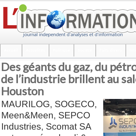
Accueil
Actualités
Politique
Société
Faits divers
Int
Des géants du gaz, du pétrol
de l’industrie brillent au sa
Houston
MAURILOG, SOGECO,
Meen&Meen, SEPCO
Industries, Scomat SA