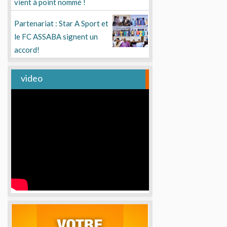
vient à point nommé !
Partenariat : Star A Sport et
le FC ASSABA signent un
accord!
video