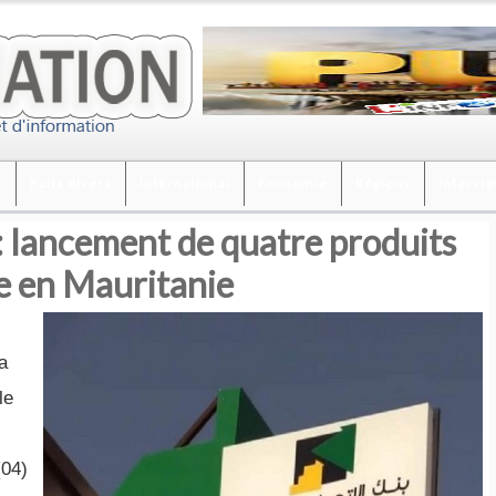
é
Faits divers
International
Economie
Régions
intervi
: lancement de quatre produits
ue en Mauritanie
a
le
(04)