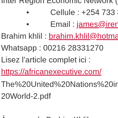
Inter Region Economic Network 
• Cellule : +254 733 8
• Email :
james@ire
Brahim khlil :
brahim.khlil@hotmai
Whatsapp : 00216 28331270
Lisez l'article complet ici :
https://africanexecutive.com/
The%20United%20Nations%20i
20World-2.pdf