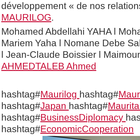
développement « de nos relations 
MAURILOG
.
Mohamed Abdellahi YAHA l Moha
Mariem Yaha l Nomane Debe Sal
l Jean-Claude Boissier l Maimou
AHMEDTALEB Ahmed
hashtag#
Maurilog
hashtag#
Maur
hashtag#
Japan
hashtag#
Maurita
hashtag#
BusinessDiplomacy
ha
hashtag#
EconomicCooperation