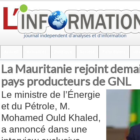
Accueil
Actualités
Politique
Société
Faits divers
Int
La Mauritanie rejoint demai
pays producteurs de GNL
Le ministre de l’Énergie
et du Pétrole, M.
Mohamed Ould Khaled,
a annoncé dans une