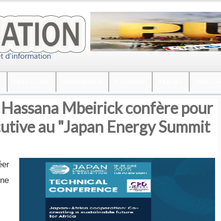
é
Faits divers
International
Economie
Régions
intervi
l Hassana Mbeirick confère pour
écutive au "Japan Energy Summit
éer
une