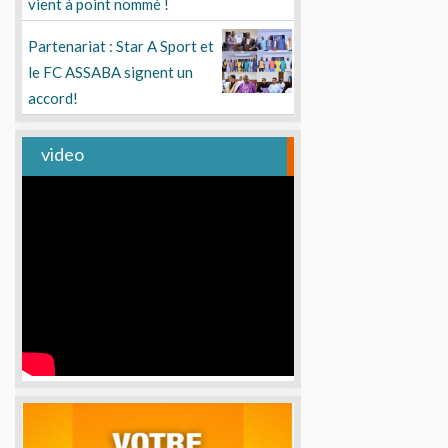
vient à point nommé !
Partenariat : Star A Sport et
le FC ASSABA signent un
accord!
video