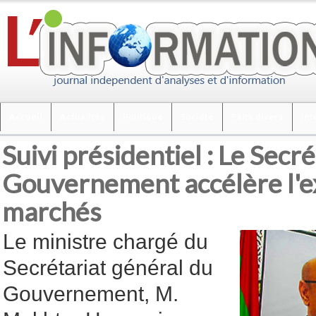
Accueil
Actualités
Politique
Société
Faits divers
Int
Suivi présidentiel : Le Secr
Gouvernement accélère l'e
marchés
Le ministre chargé du
Secrétariat général du
Gouvernement, M.