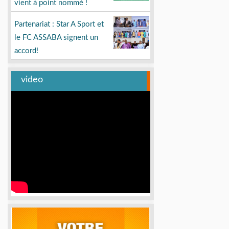
vient à point nommé !
Partenariat : Star A Sport et
le FC ASSABA signent un
accord!
video