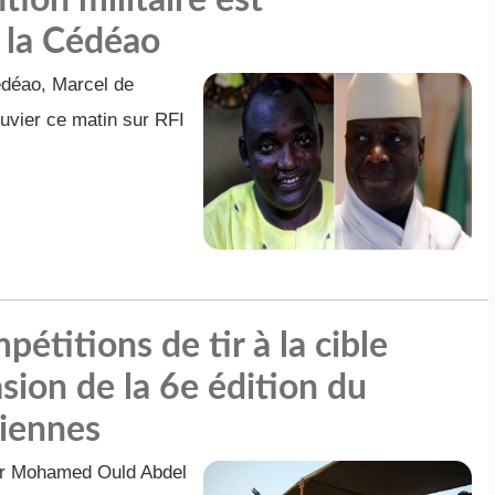
ion militaire est
 la Cédéao
édéao, Marcel de
ouvier ce matin sur RFI
étitions de tir à la cible
asion de la 6e édition du
ciennes
eur Mohamed Ould Abdel