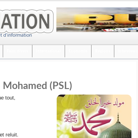
Faits divers
International
Economie
Régions
interviews
e Mohamed (PSL)
e tout,
t reluit.