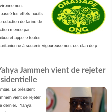
environnement
assé les effets nocifs
 production de farine de
action menée par
ibou et appelle toutes
mauritanienne à soutenir vigoureusement cet élan de p
Yahya Jammeh vient de rejeter
ésidentielle
mbie. Le président
meh vient de rejeter
re dernier. Yahya