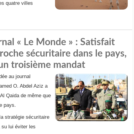
es quatre villes
nal « Le Monde » : Satisfait
proche sécuritaire dans le pays,
 un troisième mandat
dée au journal
hamed O. Abdel Aziz a
c Al Qaida de même que
le pays.
la stratégie sécuritaire
su lui éviter les