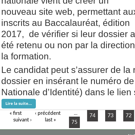
nationale vient de créer un
nouveau site web, permettant au
inscrits au Baccalauréat, édition
2017, de vérifier si leur dossier 
été retenu ou non par la directi
la formation.
Le candidat peut s’assurer de la
dossier en insérant le numéro d
Nationale d’Identité) dans le lien 
Lire la suite...
« first
‹ précédent
Pages
…
74
73
72
suivant ›
last »
75