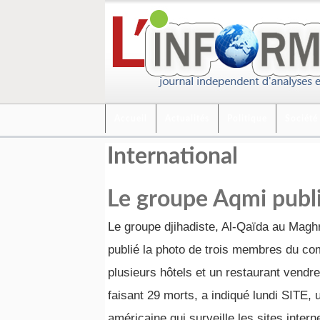
Accueil
Actualités
Politique
Société
International
Le groupe Aqmi publie
Le groupe djihadiste, Al-Qaïda au Magh
publié la photo de trois membres du c
plusieurs hôtels et un restaurant vend
faisant 29 morts, a indiqué lundi SITE, 
américaine qui surveille les sites intern