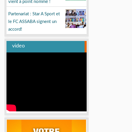
vient à point nommé !
Partenariat : Star A Sport et
le FC ASSABA signent un
accord!
video