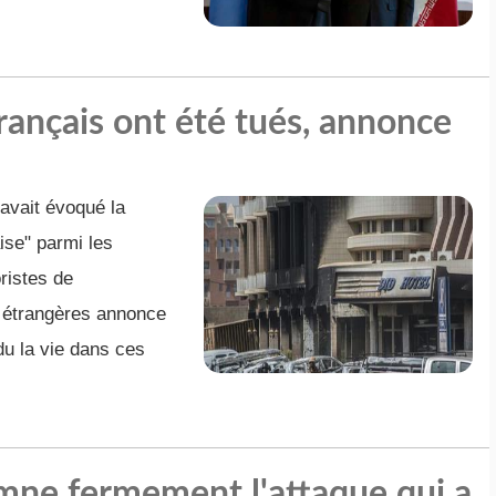
rançais ont été tués, annonce
 avait évoqué la
ise" parmi les
ristes de
s étrangères annonce
du la vie dans ces
mne fermement l'attaque qui a