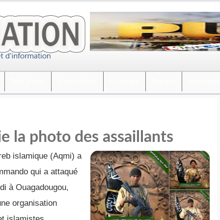
Faits divers
International
Economie
Régions
interviews
 la photo des assaillants
reb islamique (Aqmi) a
ommando qui a attaqué
redi à Ouagadougou,
une organisation
et islamistes.