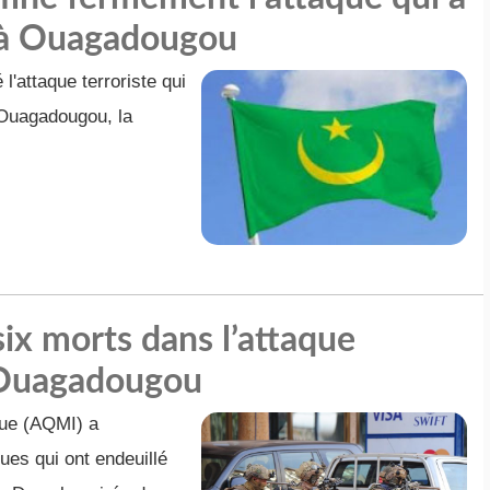
d à Ouagadougou
'attaque terroriste qui
à Ouagadougou, la
six morts dans l’attaque
 Ouagadougou
que (AQMI) a
ues qui ont endeuillé