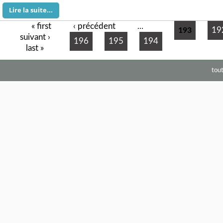
Lire la suite...
« first
‹ précédent
Pages
…
19
193
suivant ›
196
195
194
last »
tou