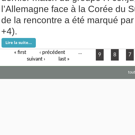
l’Allemagne face à la Corée du S
de la rencontre a été marqué pa
+4).
Lire la suite...
« first
‹ précédent
Pages
…
9
8
7
suivant ›
last »
tou