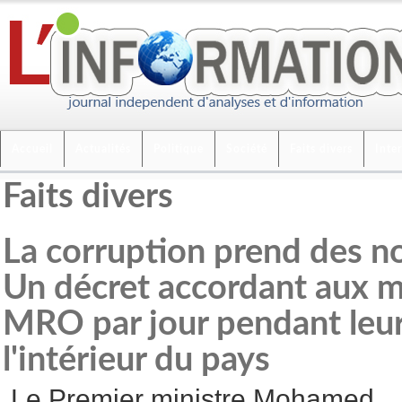
Accueil
Actualités
Politique
Société
Faits divers
Inte
Faits divers
La corruption prend des no
Un décret accordant aux m
MRO par jour pendant leur
l'intérieur du pays
Le Premier ministre Mohamed