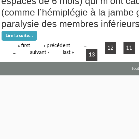
espacés de 6 mois) qui m’ont ca
(comme l’hémiplégie à la jambe 
paralysie des membres inférieurs)
Lire la suite...
« first
‹ précédent
Pages
…
12
11
suivant ›
last »
…
13
tou