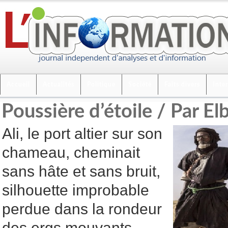
Accueil
Actualités
Politique
Société
Faits divers
Inte
Poussière d’étoile / Par 
Ali, le port altier sur son
chameau, cheminait
sans hâte et sans bruit,
silhouette improbable
perdue dans la rondeur
des ergs mouvants.