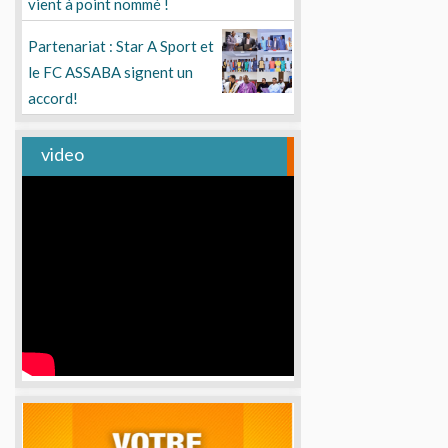
vient à point nommé !
Partenariat : Star A Sport et
le FC ASSABA signent un
accord!
video