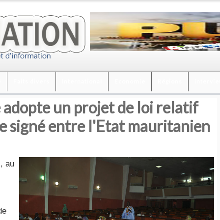
é
Faits divers
International
Economie
Régions
intervi
adopte un projet de loi relatif
 signé entre l'Etat mauritanien
, au
de