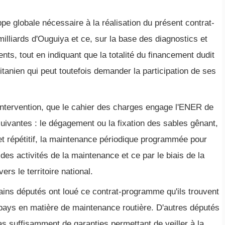
ppe globale nécessaire à la réalisation du présent contrat-
lliards d'Ouguiya et ce, sur la base des diagnostics et
nts, tout en indiquant que la totalité du financement dudit
tanien qui peut toutefois demander la participation de ses
intervention, que le cahier des charges engage l'ENER de
ivantes : le dégagement ou la fixation des sables gênant,
t répétitif, la maintenance périodique programmée pour
 des activités de la maintenance et ce par le biais de la
rs le territoire national.
ains députés ont loué ce contrat-programme qu'ils trouvent
pays en matière de maintenance routière. D'autres députés
as suffisamment de garanties permettant de veiller à la