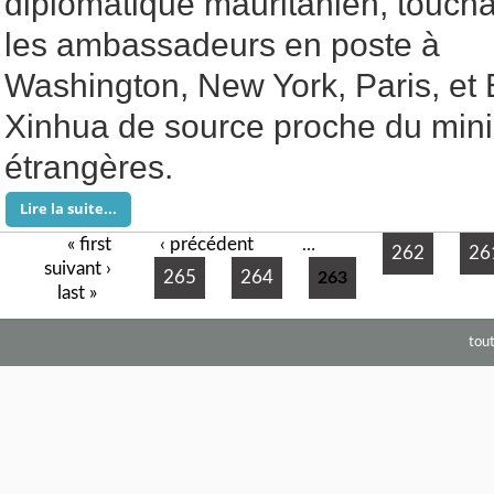
diplomatique mauritanien, touch
les ambassadeurs en poste à
Washington, New York, Paris, et B
Xinhua de source proche du minis
étrangères.
Lire la suite...
« first
‹ précédent
Pages
…
262
26
suivant ›
265
264
263
last »
tou