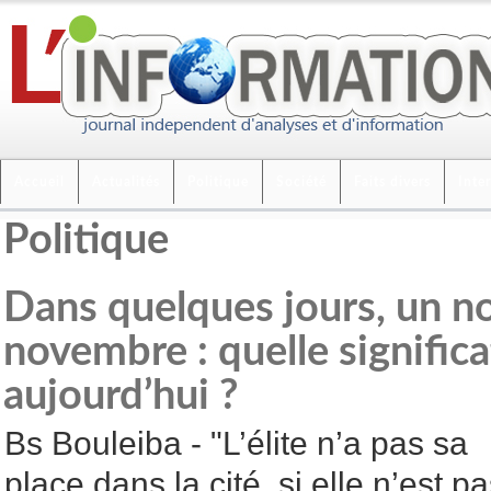
Accueil
Actualités
Politique
Société
Faits divers
Inte
Politique
Dans quelques jours, un n
novembre : quelle significa
aujourd’hui ?
Bs Bouleiba - "L’élite n’a pas sa
place dans la cité, si elle n’est p