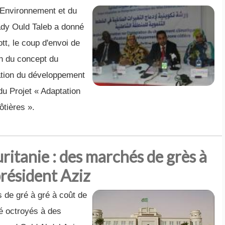
l'Environnement et du
y Ould Taleb a donné
tt, le coup d'envoi de
ion du concept du
ation du développement
 du Projet « Adaptation
tières ».
itanie : des marchés de grès à
président Aziz
e gré à gré à coût de
té octroyés à des