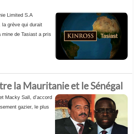
nie Limited S.A
la grève qui durait
a mine de Tasiast a pris
tre la Mauritanie et le Sénégal
et Macky Sall, d’accord
sement gazier, le plus