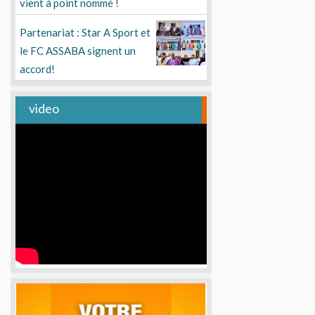
vient à point nommé !
Partenariat : Star A Sport et
le FC ASSABA signent un
accord!
video