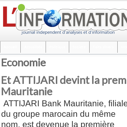
Accueil
Actualités
Politique
Société
Faits divers
Int
Economie
Et ATTIJARI devint la pre
Mauritanie
ATTIJARI Bank Mauritanie, filial
du groupe marocain du même
nom, est devenue la première