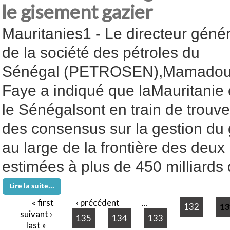
le gisement gazier
Mauritanies1 - Le directeur génér
de la société des pétroles du
Sénégal (PETROSEN),Mamado
Faye a indiqué que laMauritanie 
le Sénégalsont en train de trouve
des consensus sur la gestion du 
au large de la frontière des deux
estimées à plus de 450 milliards
Lire la suite...
« first
‹ précédent
Pages
…
132
13
suivant ›
135
134
133
last »