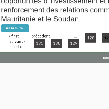
opportunités d'investissement et 
renforcement des relations comme
Mauritanie et le Soudan.
Lire la suite...
« first
‹ précédent
Pages
…
…
128
12
suivant ›
131
130
129
last »
tout