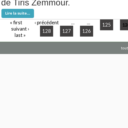
de Tiris Zemmour.
Lire la suite...
« first
‹ précédent
Pages
…
…
125
12
suivant ›
128
127
126
last »
tout