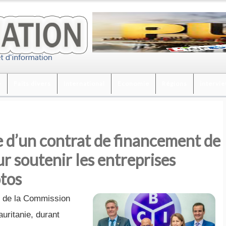
é
Faits divers
International
Economie
Régions
intervi
 d’un contrat de financement de
r soutenir les entreprises
otos
te de la Commission
uritanie, durant