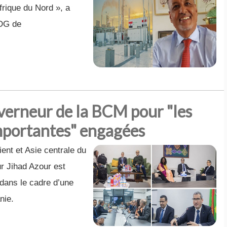
frique du Nord », a
PDG de
uverneur de la BCM pour "les
importantes" engagées
nt et Asie centrale du
r Jihad Azour est
 dans le cadre d’une
nie.