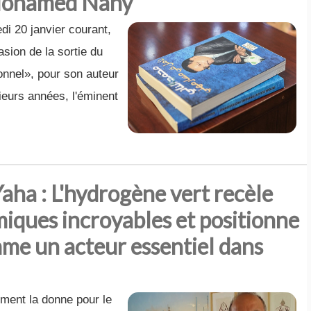
 Mohamed Nany
di 20 janvier courant,
sion de la sortie du
ionnel», pour son auteur
ieurs années, l'éminent
ha : L'hydrogène vert recèle
iques incroyables et positionne
me un acteur essentiel dans
ment la donne pour le