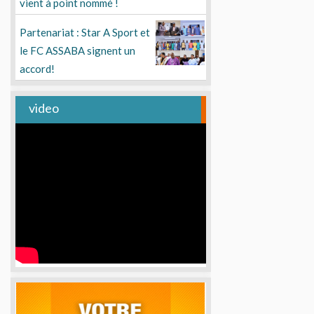
vient à point nommé !
Partenariat : Star A Sport et
le FC ASSABA signent un
accord!
video