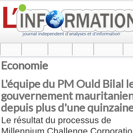
Accueil
Actualités
Politique
Société
Faits divers
Int
Economie
L'équipe du PM Ould Bilal l
gouvernement mauritanien
depuis plus d'une quinzain
Le résultat du processus de
Millennium Challenge Corporati