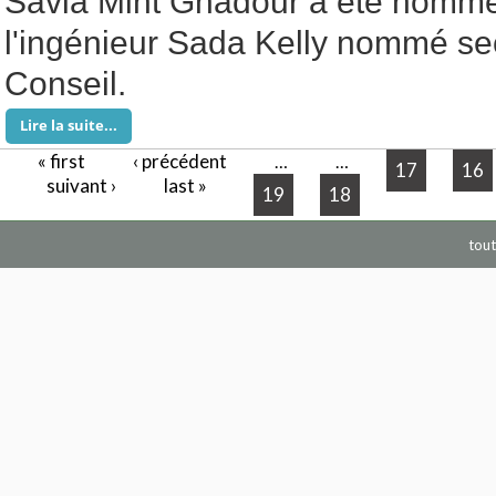
Savia Mint Ghadour a été nommé
l'ingénieur Sada Kelly nommé se
Conseil.
Lire la suite...
« first
‹ précédent
Pages
…
…
17
16
suivant ›
last »
19
18
tout