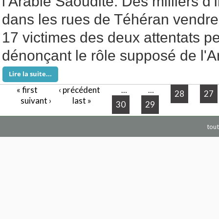
l'Arabie Saoudite. Des milliers d'I
dans les rues de Téhéran vendr
17 victimes des deux attentats p
dénonçant le rôle supposé de l'A
Lire la suite...
« first
‹ précédent
Pages
…
…
28
27
suivant ›
last »
30
29
tout