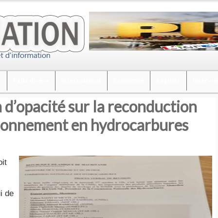
é
Faits divers
International
Economie
Régions
intervi
 d’opacité sur la reconduction
ionnement en hydrocarbures
it
i de