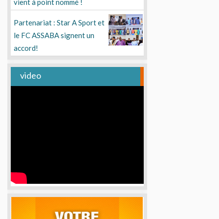
vient à point nommé !
Partenariat : Star A Sport et
le FC ASSABA signent un
accord!
video